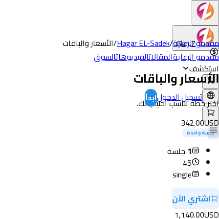
مقدمو الرعاية
/
Hagar EL-Sadek
/
الأسعار والباقات
Gen Z
مقدمو الرعاية
المقالات
الفيديوهات
السوق
استكشف
الأسعار والباقات
تسجيل الدخول
ابدأ
اختر خطة تناسب احتياجاتك.
342.00
USD
جلسة واحدة
1
جلسة
45
single
اشتري الآن
1,140.00
USD