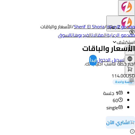
مقدمو الرعاية
/
Sherif El Shoria
/
الأسعار والباقات
Gen Z
مقدمو الرعاية
المقالات
الفيديوهات
السوق
استكشف
الأسعار والباقات
تسجيل الدخول
ابدأ
اختر خطة تناسب احتياجاتك.
114.00
USD
جلسة واحدة
1
جلسة
60
single
اشتري الآن