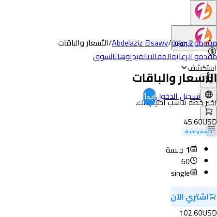
مقدمو الرعاية
/
Abdelaziz Elsawy
/
الأسعار والباقات
Gen Z
مقدمو الرعاية
المقالات
الفيديوهات
السوق
استكشف
الأسعار والباقات
تسجيل الدخول
ابدأ
اختر خطة تناسب احتياجاتك.
45.60
USD
جلسة واحدة
1
جلسة
60
single
اشتري الآن
102.60
USD