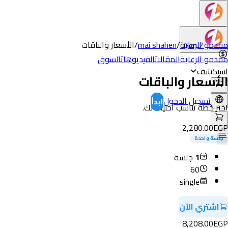
مقدمو الرعاية
/
mai shahen
/
الأسعار والباقات
Gen Z
مقدمو الرعاية
المقالات
الفيديوهات
السوق
استكشف
الأسعار والباقات
تسجيل الدخول
ابدأ
اختر خطة تناسب احتياجاتك.
2,280.00
EGP
جلسة واحدة
1
جلسة
60
single
اشتري الآن
8,208.00
EGP